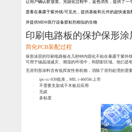
让用户确认胶放置。光固化过程中，蓝色消失，提供了一
度看在暴露于紫外线
/
可见光，提供基板和元件的超快速装
并提供
MD®
医疗设备胶粘剂相似的生物
印刷电路板的保护保形涂
简化
PCB
装配过程
保形涂层的印刷电路板在几秒钟内固化不粘在暴露于紫外
可用于锡晶须减灾、潮湿的环境中，和阴影区域。他们是
无溶剂形涂料含有低挥发性有机物，消除了溶剂处理的需
·
ipc-cc-830
批准，
MIL i-46058c
上市
·
不需要支架或干木板后应用
·
无卤
·
多粘度