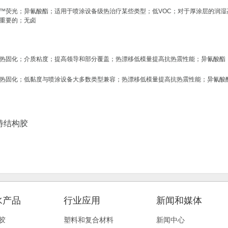
™荧光；异氰酸酯；适用于喷涂设备级热治疗某些类型；低VOC；对于厚涂层的润湿高
重要的；无卤
化；介质粘度；提高领导和部分覆盖；热漂移低模量提高抗热震性能；异氰酸酯；ipc-cc-
化；低黏度与喷涂设备大多数类型兼容；热漂移低模量提高抗热震性能；异氰酸酯；ipc-cc
特结构胶
水产品
行业应用
新闻和媒体
胶
塑料和复合材料
新闻中心