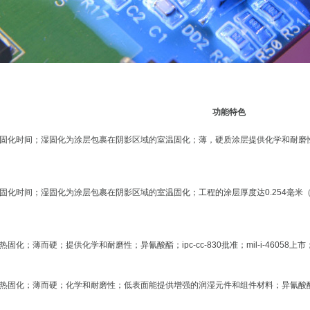
功能特色
化时间；湿固化为涂层包裹在阴影区域的室温固化；薄，硬质涂层提供化学和耐磨性；低气味；i
固化时间；湿固化为涂层包裹在阴影区域的室温固化；工程的涂层厚度达0.254毫米（
化；薄而硬；提供化学和耐磨性；异氰酸酯；ipc-cc-830批准；mil-i-46058上
化；薄而硬；化学和耐磨性；低表面能提供增强的润湿元件和组件材料；异氰酸酯；ipc-cc