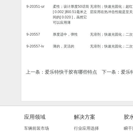
9-20351-ur
柔性；设计厚度50话筒
无溶剂；快速光固化；超红
[ 0.002 ]和0.51毫米之
层应用在热冲击性能是至关
间的[ 0.020 ]，虽然它
可以应用薄
9-20557
厚度适中，弹性
无溶剂；快速光固化；二次热固
9-20557-lv
薄的，灵活的
无溶剂；快速光固化；二次热固
上一条：
爱乐特快干胶有哪些特点
下一条：
爱乐
应用领域
解决方案
胶
车辆前装市场
行业应用选择
瞬干