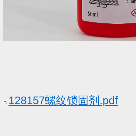
128157螺纹锁固剂.pdf