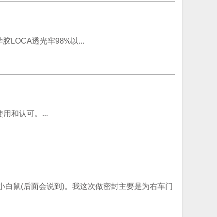
胶LOCA透光牢98%以...
和认可。...
白鼠(后面会说到)。我这次做密封主要是为右车门