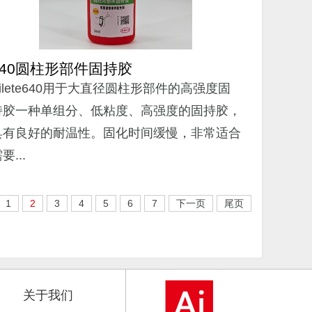
640圆柱形部件固持胶
Ailete640用于大直径圆柱形部件的高强度固
持胶一种单组分、低粘度、高强度的固持胶，
具有良好的耐温性。固化时间缓慢，非常适合
要...
1
2
3
4
5
6
7
下一页
尾页
关于我们