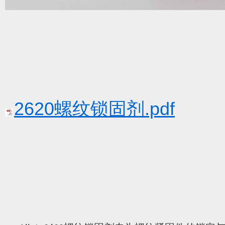
2620螺纹锁固剂.pdf