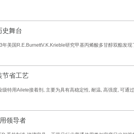
进历史舞台
年美国R.E.BurnettV.K.Krieble研究甲基丙烯酸多甘醇双酯发
组装节省工艺
级特用Ailete接着剂, 主要为具有高稳定性, 耐温, 高强度, 可通
水应用领导者