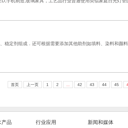
,手机制造,玻璃家具，工艺品行业普通使用类似家庭日光灯管的 BL紫
促进剂、稳定剂组成．还可根据需要添加其他助剂如填料、染料和
首页
上一页
1
2
...
42
43
44
45
水产品
行业应用
新闻和媒体