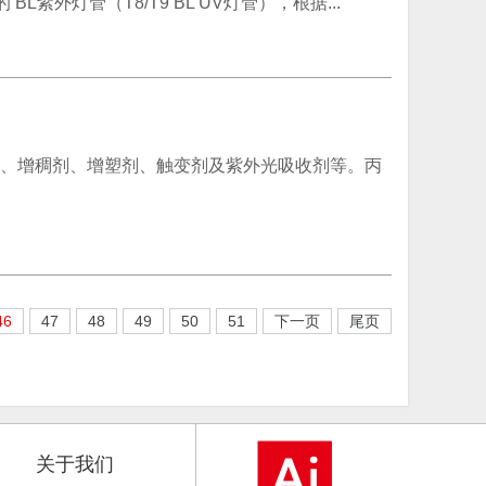
外灯管（T8/T9 BL UV灯管），根据...
颜料、增稠剂、增塑剂、触变剂及紫外光吸收剂等。丙
46
47
48
49
50
51
下一页
尾页
关于我们