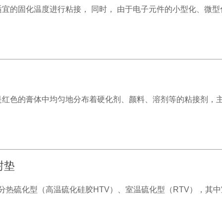
选择适宜的固化温度进行粘接， 同时， 由于电子元件的小型化、
胶，它是红色的膏体中均匀地分布着硬化剂、颜料、溶剂等的粘接剂
封垫
ubber），分热硫化型（高温硫化硅胶HTV）、室温硫化型（RTV），