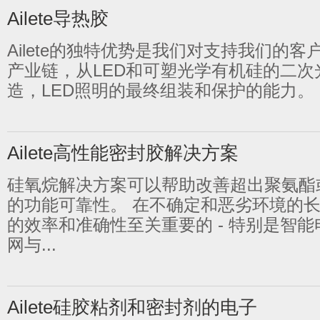
Ailete导热胶
Ailete的独特优势是我们对支持我们的客
产业链，从LED和可塑光学有机硅的二次
造，LED照明的最终组装和保护的能力。 Cre
1
2
3
4
5
Ailete高性能密封胶解决方案
硅氧烷解决方案可以帮助改善超出聚氨酯
的功能可靠性。 在不确定和恶劣环境的
的效率和准确性至关重要的 - 特别是智
网与...
Ailete硅胶粘剂和密封剂的电子